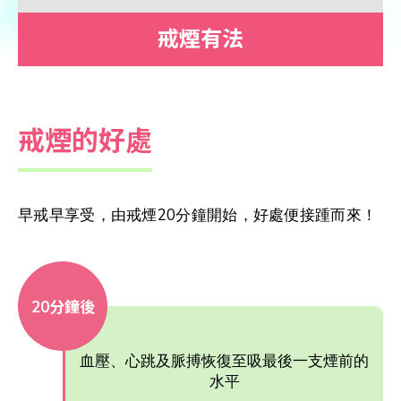
戒煙有法
戒煙的好處
早戒早享受，由戒煙20分鐘開始，好處便接踵而來！
20分鐘後
血壓、心跳及脈搏恢復至吸最後一支煙前的
水平