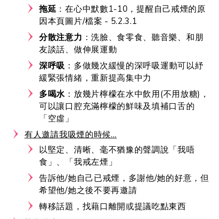
拖延
：在心中默數1-10，提醒自己戒煙的原
因本頁圖片/檔案 - 5.2.3.1
分散注意力
：洗臉、食零食、聽音樂、和朋
友談話、做伸展運動
深呼吸
：多做幾次緩慢的深呼吸運動可以紓
緩緊張情緒，重新提高集中力
多喝水
：放幾片檸檬在水中飲用(不用放糖)，
可以讓口腔充滿檸檬的鮮味及填補口舌的
「空虛」
有人邀請我吸煙的時候…
以堅定、清晰、毫不猶豫的聲調說「我唔
食」、「我戒左煙」
告訴他/她自己已戒煙，多謝他/她的好意，但
希望他/她之後不要再邀請
轉移話題，找藉口離開或提議吃點東西