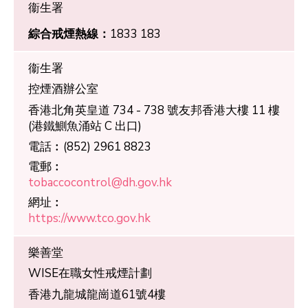
衞生署
綜合戒煙熱線：
1833 183
衞生署
控煙酒辦公室
香港北角英皇道 734 - 738 號友邦香港大樓 11 樓
(港鐵鰂魚涌站 C 出口)
電話︰
(852) 2961 8823
電郵︰
tobaccocontrol@dh.gov.hk
網址︰
https://www.tco.gov.hk
樂善堂
WISE在職女性戒煙計劃
香港九龍城龍崗道61號4樓