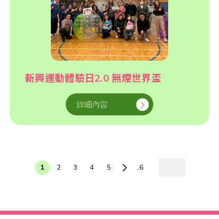
新興運動體驗日2.0 無煙世界盃
詳細內容
1
2
3
4
5
..6