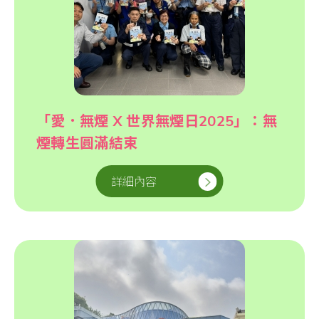
「愛．無煙 X 世界無煙日2025」：無
煙轉生圓滿結束
詳細內容