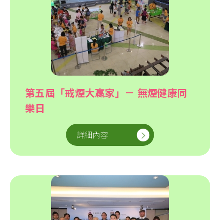
第五屆「戒煙大嬴家」－ 無煙健康同
樂日
詳細內容