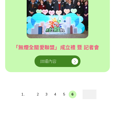
「無煙全關愛聯盟」成立禮 暨 記者會
詳細內容
1..
2
3
4
5
6